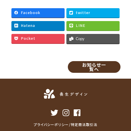
c
i
a
n
e
t
i
e
Facebook
twitter
b
t
l
Hatena
LINE
o
e
o
r
Pocket
Copy
k
お知らせ一
覧へ
プライバシーポリシー/特定商法取引法