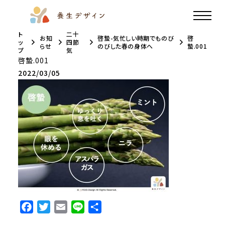
ト
二十
お知
啓蟄-気忙しい時期でものび
啓
ッ
四節
らせ
のびした春の身体へ
蟄.001
プ
気
啓蟄.001
2022/03/05
F
T
E
L
共
a
w
m
i
有