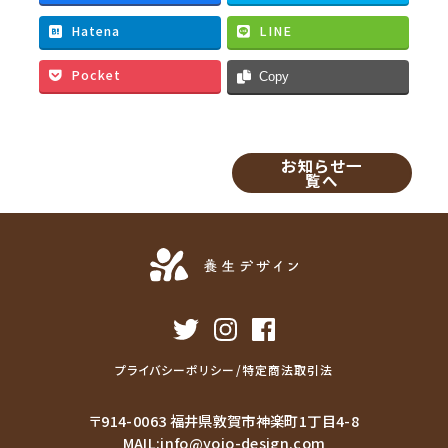
b
t
l
Hatena
LINE
o
e
o
r
Pocket
Copy
k
お知らせ一
覧へ
プライバシーポリシー/特定商法取引法
〒914-0063 福井県敦賀市神楽町1丁目4-8
MAIL:
info@yojo-design.com