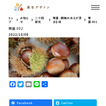
トッ
お知ら
二十四
寒露 -朝晩の冷えが深
寒
プ
せ
節気
まる頃
露.002
寒露.002
2022/10/08
F
T
E
L
共
a
w
m
i
有
c
i
a
n
e
t
i
e
Facebook
twitter