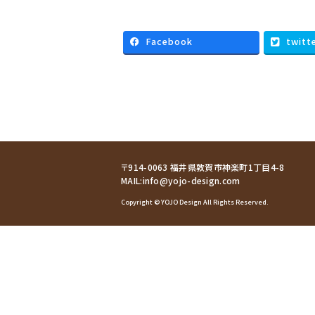
a
w
m
i
有
c
i
a
n
e
t
i
e
Facebook
twitt
b
t
l
o
e
o
r
k
〒914-0063 福井県敦賀市神楽町1丁目4-8
MAIL:
info@yojo-design.com
Copyright © YOJO Design All Rights Reserved.