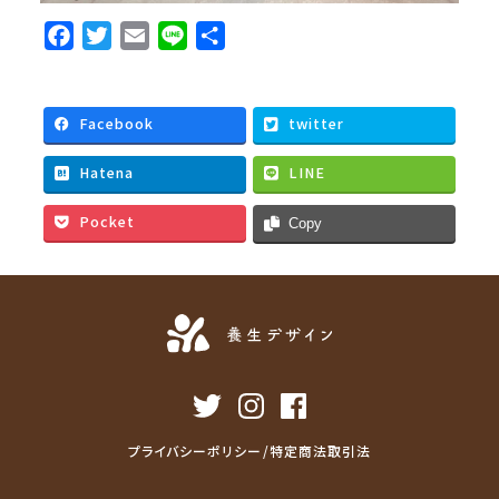
F
T
E
L
共
a
w
m
i
有
c
i
a
n
e
t
i
e
Facebook
twitter
b
t
l
Hatena
LINE
o
e
o
r
Pocket
Copy
k
プライバシーポリシー/特定商法取引法