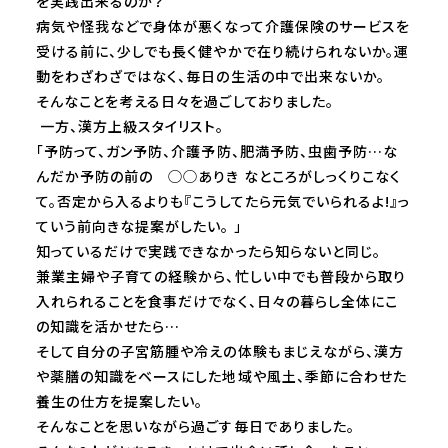
を実践出来るのか？
病気や怪我などで身体が悪くなって介護保険のサービスを
受ける前に、少しでも長く健やかで在り続けられないか。運
動をわざわざではなく、毎日の生活の中で出来ないか。
そんなことを考える日々を過ごしておりました。
一方、漢方上級スタイリスト。
「予防って、ガン予防、介護予防、肥満予防、虫歯予防…な
んだか予防の前の ◯◯ありき なところがしっくりこなく
て。否定から入るよりも『こうしてたら元気でいられるよ!』っ
ていう前向きな提案がしたい。 」
知っているだけで実践できなかったら知らないと同じ。
兼業主婦や子育ての経験から、忙しい中でも普段から取り
入れられることを食事だけでなく、日々の暮らし全体にこ
の知識を活かせたら…
そして自分の子宮筋腫や冷えの体験もまじえながら、漢方
や薬膳の知識をベースにした地域や風土、季節に合わせた
養生の仕方を提案したい。
そんなことを思いながら過ごす毎日でありました。