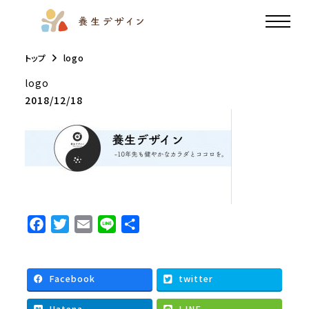
トップ
logo
logo
2018/12/18
F
T
E
L
共
a
w
m
i
有
c
i
a
n
e
t
i
e
Facebook
twitter
b
t
l
Hatena
LINE