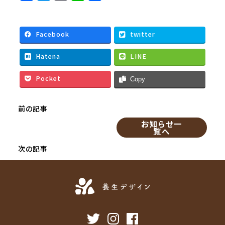
a
w
m
i
有
c
i
a
n
e
t
i
e
Facebook
twitter
b
t
l
Hatena
LINE
o
e
o
r
Pocket
Copy
k
前の記事
お知らせ一
覧へ
次の記事