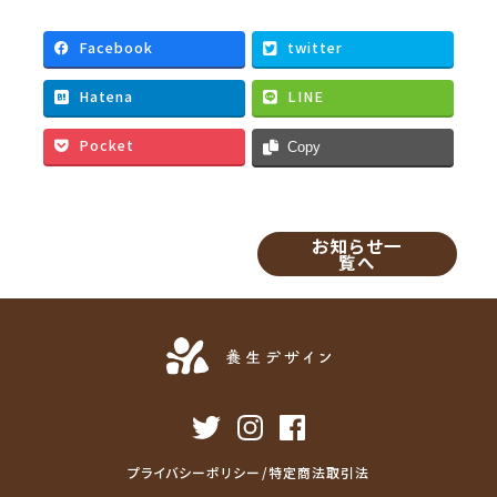
c
i
a
n
e
t
i
e
Facebook
twitter
b
t
l
Hatena
LINE
o
e
o
r
Pocket
Copy
k
お知らせ一
覧へ
プライバシーポリシー/特定商法取引法