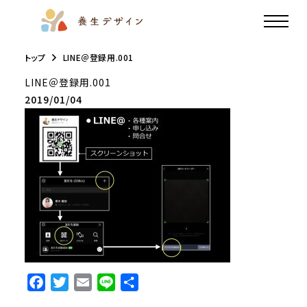
トップ
LINE＠登録用.001
LINE＠登録用.001
2019/01/04
F
T
E
L
共
a
w
m
i
有