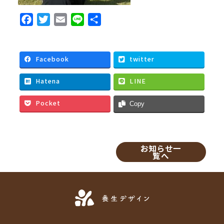
F
T
E
L
共
a
w
m
i
有
c
i
a
n
e
t
i
e
Facebook
twitter
b
t
l
Hatena
LINE
o
e
o
r
Pocket
Copy
k
お知らせ一
覧へ