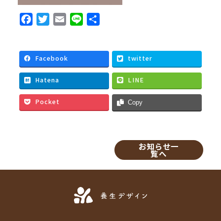
F
T
E
L
共
a
w
m
i
有
c
i
a
n
e
t
i
e
Facebook
twitter
b
t
l
Hatena
LINE
o
e
o
r
Pocket
Copy
k
お知らせ一
覧へ