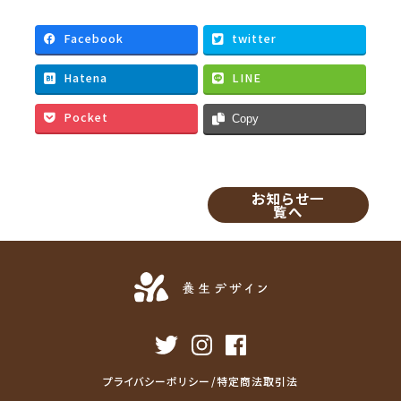
c
i
a
n
e
t
i
e
Facebook
twitter
b
t
l
Hatena
LINE
o
e
o
r
Pocket
Copy
k
お知らせ一
覧へ
プライバシーポリシー/特定商法取引法