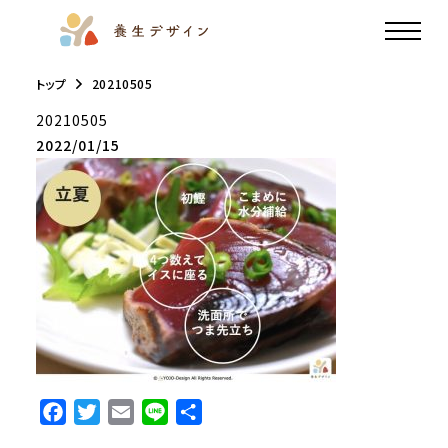
トップ
20210505
20210505
2022/01/15
F
T
E
L
共
a
w
m
i
有