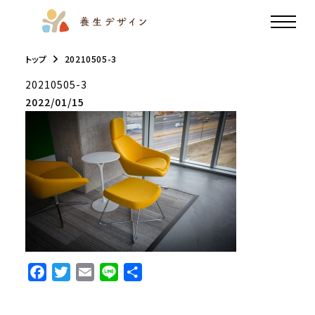
トップ
20210505-3
20210505-3
2022/01/15
F
T
E
L
共
a
w
m
i
有
c
i
a
n