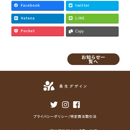
e
t
i
e
Facebook
twitter
b
t
l
Hatena
LINE
o
e
o
r
Pocket
Copy
k
お知らせ一
覧へ
プライバシーポリシー/特定商法取引法