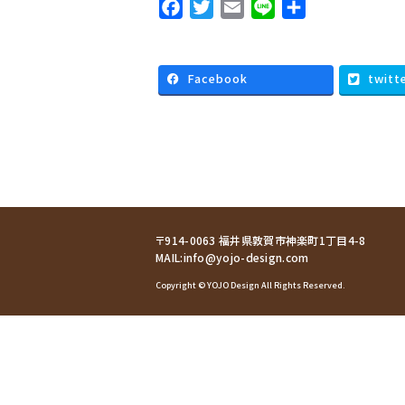
F
T
E
L
共
a
w
m
i
有
c
i
a
n
e
t
i
e
Facebook
twitt
b
t
l
o
e
o
r
k
〒914-0063 福井県敦賀市神楽町1丁目4-8
MAIL:
info@yojo-design.com
Copyright © YOJO Design All Rights Reserved.