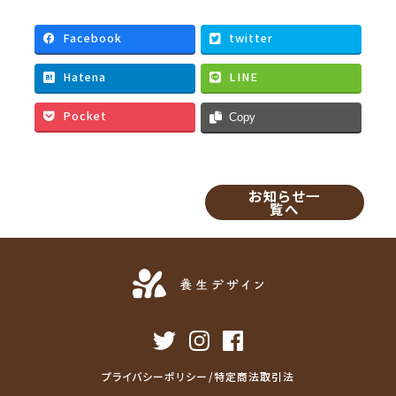
c
i
a
n
e
t
i
e
Facebook
twitter
b
t
l
Hatena
LINE
o
e
o
r
Pocket
Copy
k
お知らせ一
覧へ
プライバシーポリシー/特定商法取引法