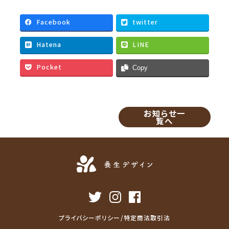
c
i
a
n
e
t
i
e
Facebook
twitter
b
t
l
Hatena
LINE
o
e
o
r
Pocket
Copy
k
お知らせ一
覧へ
プライバシーポリシー/特定商法取引法