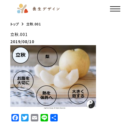
トップ
立秋.001
立秋.001
2019/08/10
F
T
E
L
共
a
w
m
i
有