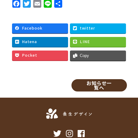
F
T
E
L
共
a
w
m
i
有
c
i
a
n
e
t
i
e
Facebook
twitter
b
t
l
Hatena
LINE
o
e
o
r
Pocket
Copy
k
お知らせ一
覧へ